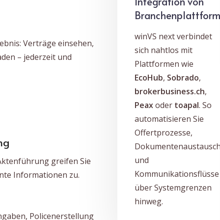
Integration von
Branchenplattfor
winVS next verbindet
lebnis: Verträge einsehen,
sich nahtlos mit
en – jederzeit und
Plattformen wie
EcoHub
,
Sobrado
,
brokerbusiness.ch
,
Peax
oder
toapal
. So
automatisieren Sie
Offertprozesse,
ng
Dokumentenaustausc
und
 Aktenführung greifen Sie
Kommunikationsflüsse
ante Informationen zu.
über Systemgrenzen
hinweg.
gaben, Policenerstellung